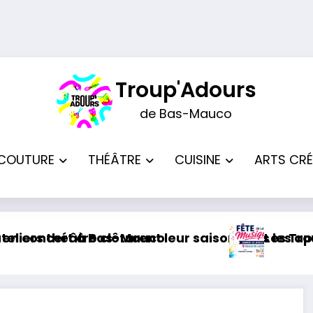
Troup'Adours
de Bas-Mauco
COUTURE
THÉÂTRE
CUISINE
ARTS CRÉ
 à Bas-Mauco
tre clôturent leur saison sous les applaudissem
Les Troup’Adours par