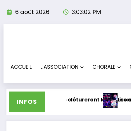
Aller
au
6 août 2026
3:03:03 PM
contenu
ACCUEIL
L’ASSOCIATION
CHORALE
roup’Adours clôtureront leur saison en concert
Les ateliers théâ
INFOS