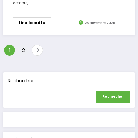
cembre,…
Lire la suite
25 Novembre 2025
Pagination
1
2
des
publications
Rechercher
Rechercher