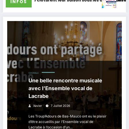
leur saison sous les applaudissements
Les Troup’Adours participeront à la
INFOS
CHORALE
Une belle rencontre musicale
avec l’Ensemble vocal de
Lacrabe
Xavier
7 Juillet 2026
Les Troup’Adours de Bas-Mauco ont eu le plaisir
d’être accueillis par l’Ensemble vocal de
Lacrabe à l’occasion d’un…