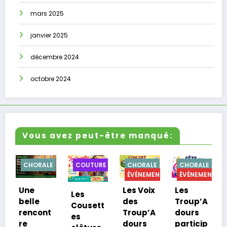
mars 2025
janvier 2025
décembre 2024
octobre 2024
Vous avez peut-être manqué:
ORALE
COUTURE
CHORALE
CHORALE
CUISINE
ÉVÉNEMENTS
ÉVÉNEMENTS
Les Voix
Les
Dernier
Les
le
des
Troup’A
atelier
Cousett
cont
Troup’A
dours
cuisine
es
dours
particip
de la