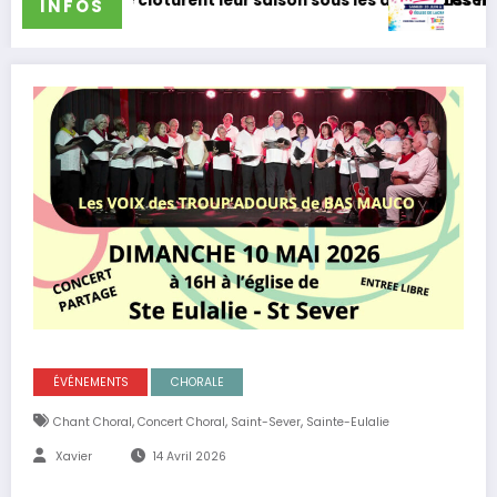
 leur saison sous les applaudissements
Les Troup’Adours participeront à l
INFOS
ÉVÉNEMENTS
CHORALE
,
,
,
Chant Choral
Concert Choral
Saint-Sever
Sainte-Eulalie
Xavier
14 Avril 2026