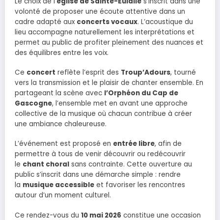
Le choix de l’
église de Sainte-Eulalie
s’inscrit dans une
volonté de proposer une écoute attentive dans un
cadre adapté aux
concerts vocaux
. L’acoustique du
lieu accompagne naturellement les interprétations et
permet au public de profiter pleinement des nuances et
des équilibres entre les voix.
Ce
concert
reflète l’esprit des
Troup’Adours
, tourné
vers la transmission et le plaisir de chanter ensemble. En
partageant la scène avec
l’Orphéon du Cap de
Gascogne
, l’ensemble met en avant une approche
collective de la musique où chacun contribue à créer
une ambiance chaleureuse.
L’événement est proposé en
entrée libre
, afin de
permettre à tous de venir découvrir ou redécouvrir
le
chant choral
sans contrainte. Cette ouverture au
public s’inscrit dans une démarche simple : rendre
la
musique accessible
et favoriser les rencontres
autour d’un moment culturel.
Ce rendez-vous du
10 mai 2026
constitue une occasion