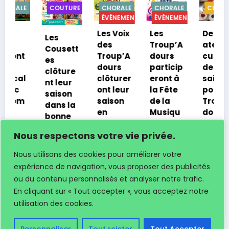
E
COUTURE
CHORALE
CHORALE
CUISINE
ÉVÉNEMENTS
ÉVÉNEMENTS
Les Voix
Les
Dernier
Les
des
Troup’A
atelier
Cousett
Troup’A
dours
cuisine
es
dours
particip
de la
clôture
clôturer
eront à
saison
nt leur
ont leur
la Fête
pour les
saison
saison
de la
Troup’A
dans la
en
Musiqu
dours
bonne
concert
e à
12 juin
humeur
à Bas-
Lacrab
Nous respectons votre vie privée.
2026
7 juillet
Mauco
e le 20
Xavier
2026
Nous utilisons des cookies pour améliorer votre
juin
19 juin
Xavier
expérience de navigation, vous proposer des publicités
2026
12 juin
ou du contenu personnalisés et analyser notre trafic.
Xavier
2026
Xavier
En cliquant sur « Tout accepter », vous acceptez notre
utilisation des cookies.