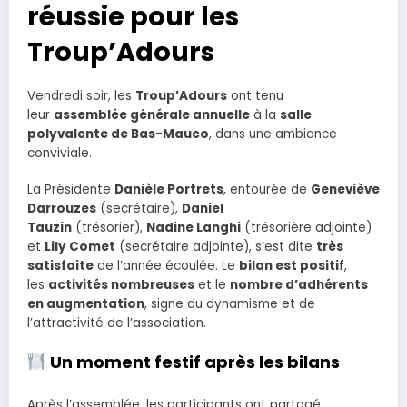
réussie pour les
Troup’Adours
Vendredi soir, les
Troup’Adours
ont tenu
leur
assemblée générale annuelle
à la
salle
polyvalente de Bas-Mauco
, dans une ambiance
conviviale.
La Présidente
Danièle Portrets
, entourée de
Geneviève
Darrouzes
(secrétaire),
Daniel
Tauzin
(trésorier),
Nadine Langhi
(trésorière adjointe)
et
Lily Comet
(secrétaire adjointe), s’est dite
très
satisfaite
de l’année écoulée. Le
bilan est positif
,
les
activités nombreuses
et le
nombre d’adhérents
en augmentation
, signe du dynamisme et de
l’attractivité de l’association.
Un moment festif après les bilans
Après l’assemblée, les participants ont partagé