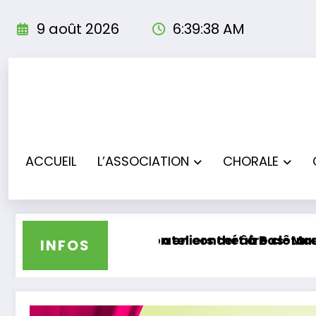
Aller
au
9 août 2026
6:39:39 AM
contenu
ACCUEIL
L’ASSOCIATION
CHORALE
concert à Bas-Mauco
rs théâtre clôturent leur saison sous les appla
Les Troup’Ado
INFOS