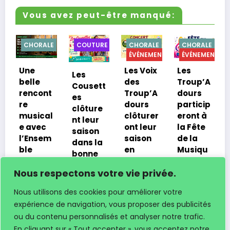
Vous avez peut-être manqué:
CHORALE
COUTURE
CHORALE
CHORALE
CUISI
ÉVÉNEMENTS
ÉVÉNEMENTS
ne
Les Voix
Les
Dernie
Les
elle
des
Troup’A
atelie
Cousett
encont
Troup’A
dours
cuisin
es
e
dours
particip
de la
clôture
usical
clôturer
eront à
saiso
nt leur
 avec
ont leur
la Fête
pour l
saison
’Ensem
saison
de la
Troup
dans la
le
en
Musiqu
dours
bonne
ocal
concert
e à
12 juin
humeur
e
à Bas-
Lacrab
Nous respectons votre vie privée.
2026
7 juillet
acrab
Mauco
e le 20
Xavier
2026
Nous utilisons des cookies pour améliorer votre
juin
19 juin
Xavier
expérience de navigation, vous proposer des publicités
2026
juillet
12 juin
ou du contenu personnalisés et analyser notre trafic.
Xavier
026
2026
vier
Xavier
En cliquant sur « Tout accepter », vous acceptez notre