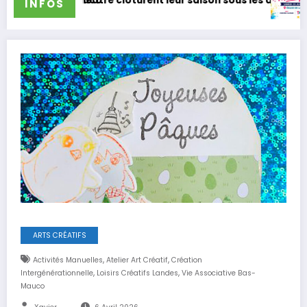
ôturent leur saison sous les applaudissements
Les Troup’Adours participer
INFOS
ARTS CRÉATIFS
,
,
Activités Manuelles
Atelier Art Créatif
Création
,
,
Intergénérationnelle
Loisirs Créatifs Landes
Vie Associative Bas-
Mauco