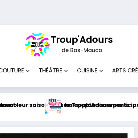
Troup'Adours
de Bas-Mauco
COUTURE
THÉÂTRE
CUISINE
ARTS CRÉ
eront à la Fête de la Musique à Lacrabe le 20 j
Dernier atelier cuisine de 