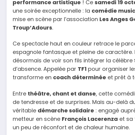
performance artistique
! Ce
samedi 19 oct
une soirée exceptionnelle : la
comédie music
mise en scène par l’association
Les Anges G
Troup’Adours
.
Ce spectacle haut en couleur retrace le par
espagnole fantasque et pleine de caractère. 
désormais de voir son fils intégrer la célèbre
d’absence. Appelée par
TF1
pour organiser les
transforme en
coach déterminée
et prêt à t
Entre
théâtre, chant et danse
, cette comédi
de tendresse et de surprises. Mais au-delà du
véritable
démarche solidaire
: engagé aupr
metteur en scène
François Lacerenza
et sa 
un peu de réconfort et de chaleur humaine.