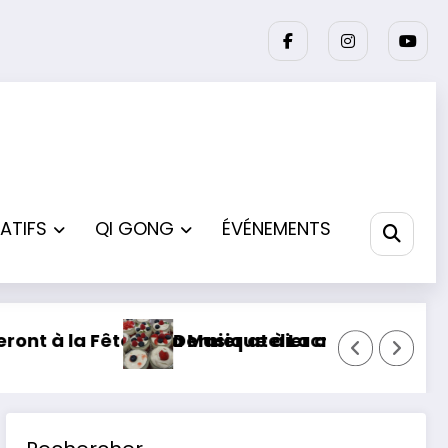
ATIFS
QI GONG
ÉVÉNEMENTS
uin
la saison pour les Troup’Adours
Les ateliers théâtre montent 