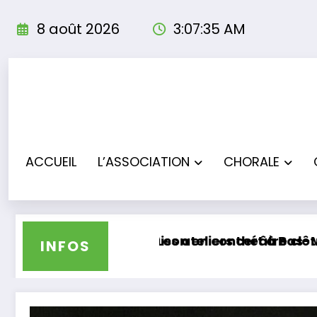
Aller
au
8 août 2026
3:07:37 AM
contenu
ACCUEIL
L’ASSOCIATION
CHORALE
as-Mauco
lôturent leur saison sous les applaudissements
Les Troup’Adours particip
INFOS