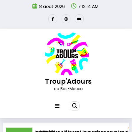
Aller
8 août 2026
7:12:15 AM
au
contenu
Troup'Adours
de Bas-Mauco