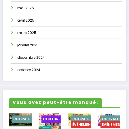
mai 2025
avril 2025
mars 2025
janvier 2025
décembre 2024
octobre 2024
Vous avez peut-être manqué:
CHORALE
COUTURE
CHORALE
CHORALE
CU
ÉVÉNEMENTS
ÉVÉNEMENTS