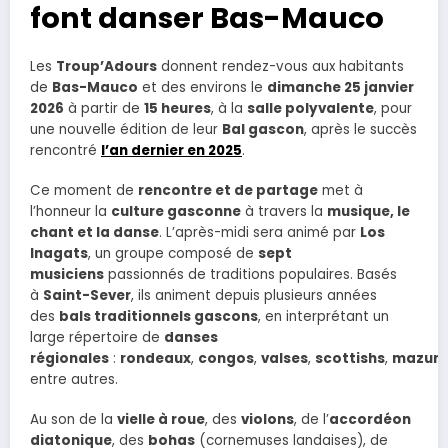
font danser Bas-Mauco
Les
Troup’Adours
donnent rendez-vous aux habitants
de
Bas-Mauco
et des environs le
dimanche 25 janvier
2026
à partir de
15 heures
, à la
salle polyvalente
, pour
une nouvelle édition de leur
Bal gascon
, après le succès
rencontré
l’an dernier en 2025
.
Ce moment de
rencontre et de partage
met à
l’honneur la
culture gasconne
à travers la
musique, le
chant et la danse
. L’après-midi sera animé par
Los
Inagats
, un groupe composé de
sept
musiciens
passionnés de traditions populaires. Basés
à
Saint-Sever
, ils animent depuis plusieurs années
des
bals traditionnels gascons
, en interprétant un
large répertoire de
danses
régionales
:
rondeaux
,
congos
,
valses
,
scottishs
,
mazurk
entre autres.
Au son de la
vielle à roue
, des
violons
, de l’
accordéon
diatonique
, des
bohas
(cornemuses landaises), de