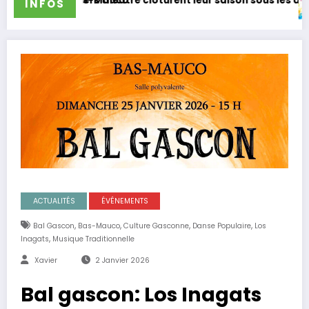
o
âtre clôturent leur saison sous les applaudissements
Les Troup’Adours par
INFOS
ACTUALITÉS
ÉVÉNEMENTS
,
,
,
,
Bal Gascon
Bas-Mauco
Culture Gasconne
Danse Populaire
Los
,
Inagats
Musique Traditionnelle
Xavier
2 Janvier 2026
Bal gascon: Los Inagats