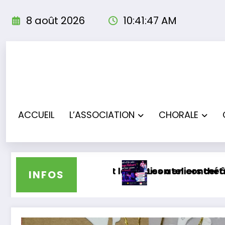
Aller
au
8 août 2026
10:41:48 AM
contenu
ACCUEIL
L’ASSOCIATION
CHORALE
n concert à Bas-Mauco
iers théâtre clôturent leur saison sous les app
Les Troup’
INFOS