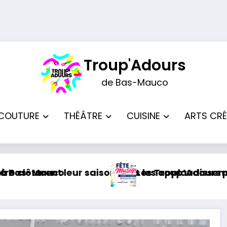
Troup'Adours
de Bas-Mauco
COUTURE
THÉÂTRE
CUISINE
ARTS CRÉ
laudissements
Adours participeront à la Fête de la Musique à L
Dernier ateli