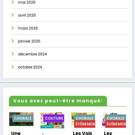
mai 2025
avril 2025
mars 2025
janvier 2025
décembre 2024
octobre 2024
Vous avez peut-être manqué:
CHORALE
COUTURE
CHORALE
CHORALE
CUISI
ÉVÉNEMENTS
ÉVÉNEMENTS
Les Voix
Les
ne
Dernie