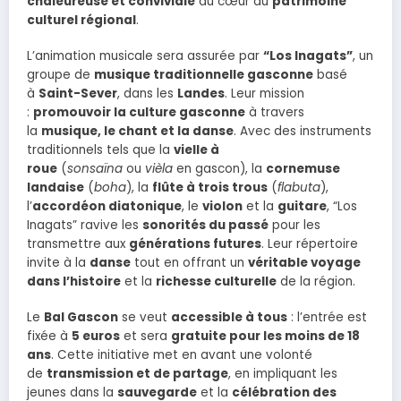
chaleureuse et conviviale
au cœur du
patrimoine
culturel régional
.
L’animation musicale sera assurée par
“Los Inagats”
, un
groupe de
musique traditionnelle gasconne
basé
à
Saint-Sever
, dans les
Landes
. Leur mission
:
promouvoir la culture gasconne
à travers
la
musique, le chant et la danse
. Avec des instruments
traditionnels tels que la
vielle à
roue
(
sonsaïna
ou
vièla
en gascon), la
cornemuse
landaise
(
boha
), la
flûte à trois trous
(
flabuta
),
l’
accordéon diatonique
, le
violon
et la
guitare
, “Los
Inagats” ravive les
sonorités du passé
pour les
transmettre aux
générations futures
. Leur répertoire
invite à la
danse
tout en offrant un
véritable voyage
dans l’histoire
et la
richesse culturelle
de la région.
Le
Bal Gascon
se veut
accessible à tous
: l’entrée est
fixée à
5 euros
et sera
gratuite pour les moins de 18
ans
. Cette initiative met en avant une volonté
de
transmission et de partage
, en impliquant les
jeunes dans la
sauvegarde
et la
célébration des