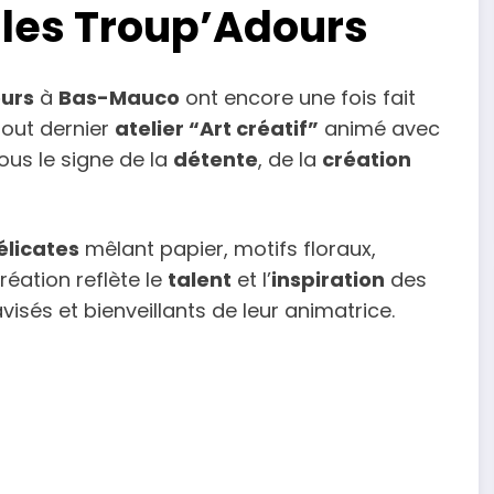
 les Troup’Adours
urs
à
Bas-Mauco
ont encore une fois fait
 tout dernier
atelier “Art créatif”
animé avec
ous le signe de la
détente
, de la
création
élicates
mêlant papier, motifs floraux,
réation reflète le
talent
et l’
inspiration
des
isés et bienveillants de leur animatrice.