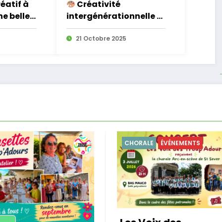
réatif à
Créativité
e belle
intergénérationnelle à
ativité
l’atelier créatif
21 Octobre 2025
CHORALE
ÉVÉNEMENTS
CH