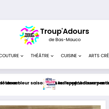
Troup'Adours
de Bas-Mauco
COUTURE
THÉÂTRE
CUISINE
ARTS CRÉ
pplaudissements
’Adours participeront à la Fête de la Musique à
Dernier ate