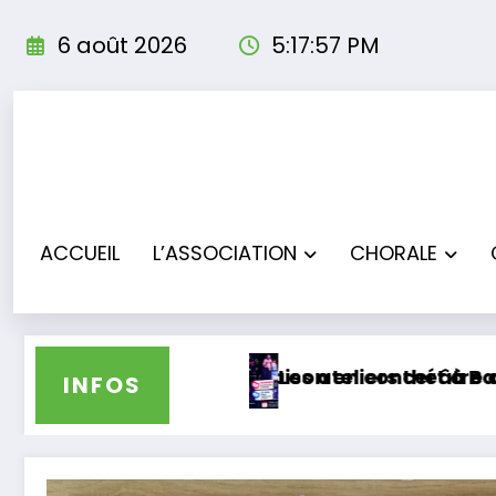
Aller
au
6 août 2026
5:17:58 PM
contenu
ACCUEIL
L’ASSOCIATION
CHORALE
 en concert à Bas-Mauco
eliers théâtre clôturent leur saison sous les a
Les Troup
INFOS