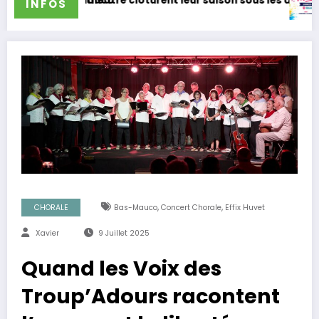
auco
théâtre clôturent leur saison sous les applaudissements
Les Troup’Adours
INFOS
,
,
CHORALE
Bas-Mauco
Concert Chorale
Effix Huvet
Xavier
9 Juillet 2025
Quand les Voix des
Troup’Adours racontent