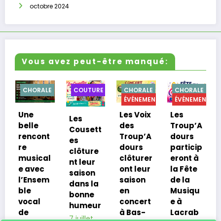
octobre 2024
Vous avez peut-être manqué:
CHORALE
COUTURE
CHORALE
CHORALE
C
ÉVÉNEMENTS
ÉVÉNEMENTS
Une
Les Voix
Les
De
Les
belle
des
Troup’A
at
Cousett
rencont
Troup’A
dours
cu
es
re
dours
particip
de
clôture
musical
clôturer
eront à
sa
nt leur
e avec
ont leur
la Fête
po
saison
l’Ensem
saison
de la
Tr
dans la
ble
en
Musiqu
do
bonne
vocal
concert
e à
12 
humeur
de
à Bas-
Lacrab
20
7 juillet