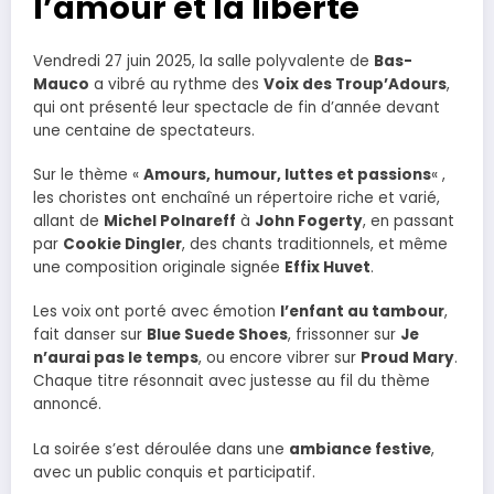
l’amour et la liberté
Vendredi 27 juin 2025, la salle polyvalente de
Bas-
Mauco
a vibré au rythme des
Voix des Troup’Adours
,
qui ont présenté leur spectacle de fin d’année devant
une centaine de spectateurs.
Sur le thème «
Amours, humour, luttes et passions
« ,
les choristes ont enchaîné un répertoire riche et varié,
allant de
Michel Polnareff
à
John Fogerty
, en passant
par
Cookie Dingler
, des chants traditionnels, et même
une composition originale signée
Effix Huvet
.
Les voix ont porté avec émotion
l’enfant au tambour
,
fait danser sur
Blue Suede Shoes
, frissonner sur
Je
n’aurai pas le temps
, ou encore vibrer sur
Proud Mary
.
Chaque titre résonnait avec justesse au fil du thème
annoncé.
La soirée s’est déroulée dans une
ambiance festive
,
avec un public conquis et participatif.