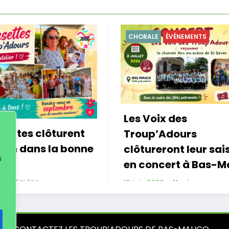
CHORALE
ÉVÉNEMENTS
Les Voix des
ettes clôturent
Troup’Adours
son dans la bonne
clôtureront leur sais
s
en concert à Bas-M
Xavier
Xavier
19 juin 2026