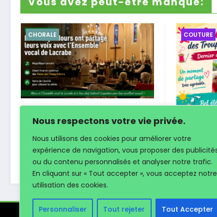
Vous avez peut-être manqué:
CHORALE
COUTURE
Une belle rencontre
Nous respectons votre vie privée.
Les Cous
musicale avec
Nous utilisons des cookies pour améliorer votre
leur sai
l’Ensemble vocal de
expérience de navigation, vous proposer des publicité
humeur
Lacrabe
ou du contenu personnalisés et analyser notre trafic.
Xavier
7 juillet 2026
En cliquant sur « Tout accepter », vous acceptez notre
7 juillet 2026
utilisation des cookies.
Personnaliser
Tout rejeter
Tout Accepter