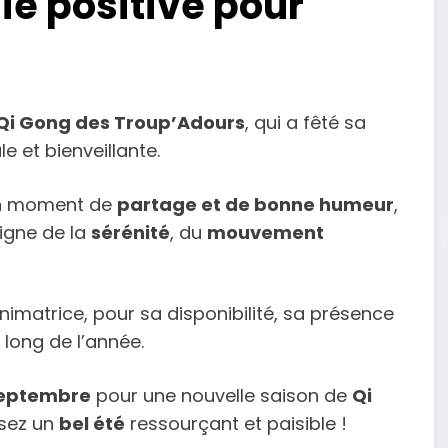
ie positive pour
 Qi Gong des Troup’Adours
, qui a fêté sa
 et bienveillante.
’un moment de
partage et de bonne humeur
,
signe de la
sérénité
, du
mouvement
animatrice, pour sa disponibilité, sa présence
 long de l’année.
septembre
pour une nouvelle saison de
Qi
ssez un
bel été
ressourçant et paisible !