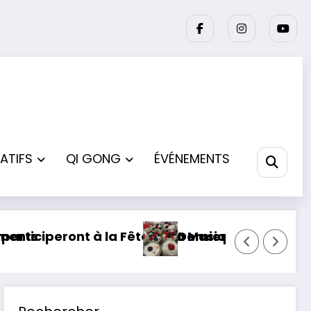
ATIFS
QI GONG
ÉVÉNEMENTS
 la Musique à Lacrabe le 20 juin
Dernier atelier cuisine de la saison pour les 