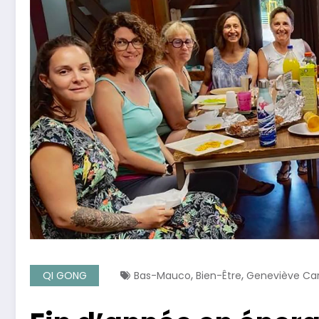
,
,
QI GONG
Bas-Mauco
Bien-Être
Geneviève Car