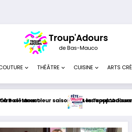
Troup'Adours
de Bas-Mauco
COUTURE
THÉÂTRE
CUISINE
ARTS CRÉ
on sous les applaudissements
Les Troup’Adours participeront à la Fête de