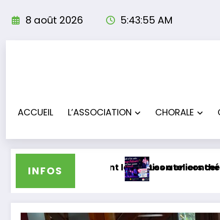
Aller
au
8 août 2026
5:43:56 AM
contenu
ACCUEIL
L’ASSOCIATION
CHORALE
t leur saison en concert à Bas-Mauco
Les ateliers théâtre clôturent leur sais
INFOS