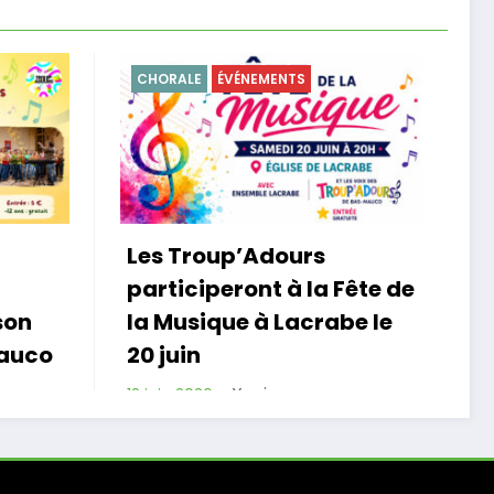
CHORALE
ÉVÉNEMENTS
CU
Les Troup’Adours
De
participeront à la Fête de
la
on
la Musique à Lacrabe le
Tr
auco
20 juin
12 
Xavier
12 juin 2026