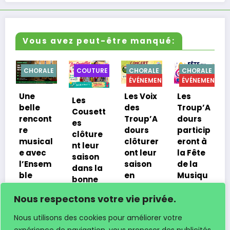
Vous avez peut-être manqué:
CHORALE
COUTURE
CHORALE
CHORALE
ÉVÉNEMENTS
ÉVÉNEMENTS
Une
Les Voix
Les
Les
belle
des
Troup’A
Cousett
rencont
Troup’A
dours
es
re
dours
particip
clôture
musical
clôturer
eront à
nt leur
e avec
ont leur
la Fête
saison
l’Ensem
saison
de la
dans la
ble
en
Musiqu
bonne
vocal
concert
e à
1
humeur
Nous respectons votre vie privée.
de
à Bas-
Lacrab
7 juillet
Lacrab
Mauco
e le 20
X
2026
Nous utilisons des cookies pour améliorer votre
e
juin
19 juin
Xavier