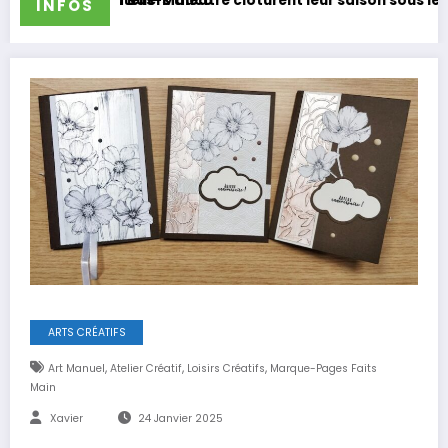
à Bas-Mauco
eliers théâtre clôturent leur saison sous les applaudissemen
Les Troup
INFOS
ARTS CRÉATIFS
,
,
,
Art Manuel
Atelier Créatif
Loisirs Créatifs
Marque-Pages Faits
Main
Xavier
24 Janvier 2025